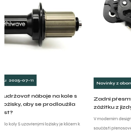
Novinky z oboru
2025-07-04
Zadní přesmykací kola: Klíčová součást
zážitku z jízdy
V moderním designu kol je zadní přesmykač nezbytnou
součástí přenosového systému. Nese nejen těžkou