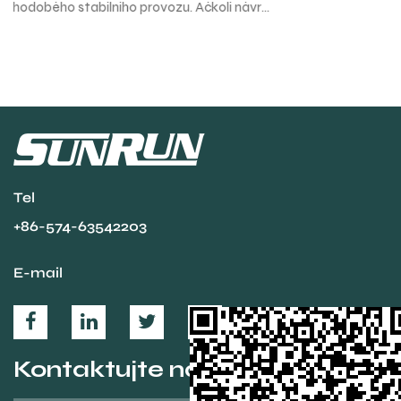
h
odpovědnost za převod řetězce z předního přesmykacího
.
kola na zadní kolo, ale také pomá...
Tel
+86-574-63542203
E-mail
Kontaktujte nás