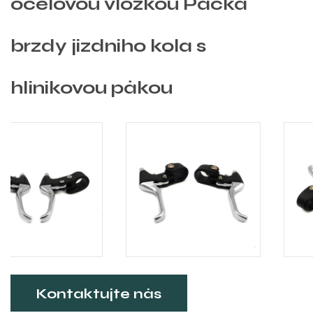
ocelovou vložkou Páčka
brzdy jízdního kola s
hliníkovou pákou
Kontaktujte nás