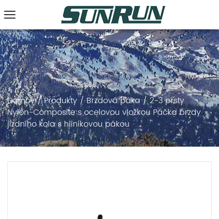
Domov
/
Produkty
/
Brzdová páka
/
2-3 prsty
Nylon-Composite s ocelovou vložkou Páčka brzdy
jízdního kola s hliníkovou pákou