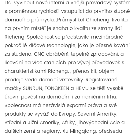
Ltd. vyvinout nové interní a vnější převodový systém
s proměnnou rychlostí, vstupující do prvního stupně
domácího průmyslu. „Průmysl kol Chicheng, kvalita
na prvním místě“ je snaha o kvalitu ze strany lidí
Richeng. Společnost se představila mezinárodně
pokročilé klíčové technologie, jako je přesné kování
za studena, CNC obrábění, tepelné zpracování, a
lisování na více stanicích pro vývoj převodovek s
charakteristikami Richeng. , přenos kit, objem
prodeje vede domácí vrstevníky. Registrované
značky SUNRUN, TONGKEEN a HEMU se těší vysoké
úrovni pověst na domácím i zahraničním trhu.
Společnost má nezávislá exportní práva a své
produkty se vyváží do Evropy, Severní Ameriky,
Střední a Jižní Ameriky, Afriky, jihovýchodní Asie a
dalších zemí a regiony. Xu Mingqiang, předseda